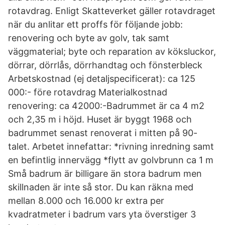
rotavdrag. Enligt Skatteverket gäller rotavdraget
när du anlitar ett proffs för följande jobb:
renovering och byte av golv, tak samt
väggmaterial; byte och reparation av köksluckor,
dörrar, dörrlås, dörrhandtag och fönsterbleck
Arbetskostnad (ej detaljspecificerat): ca 125
000:- före rotavdrag Materialkostnad
renovering: ca 42000:-Badrummet är ca 4 m2
och 2,35 m i höjd. Huset är byggt 1968 och
badrummet senast renoverat i mitten på 90-
talet. Arbetet innefattar: *rivning inredning samt
en befintlig innervägg *flytt av golvbrunn ca 1 m
Små badrum är billigare än stora badrum men
skillnaden är inte så stor. Du kan räkna med
mellan 8.000 och 16.000 kr extra per
kvadratmeter i badrum vars yta överstiger 3