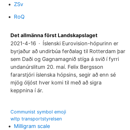
ZSv
RoQ
Det allmänna först Landskapslaget
2021-4-16 · Íslenski Eurovision-hópurinn er
byrjaður að undirbúa ferðalag til Rotterdam þar
sem Daði og Gagnamagnið stíga á svið í fyrri
undanúrslitum 20. maí. Felix Bergsson
fararstjóri íslenska hópsins, segir að enn sé
mjög óljóst hver komi til með að sigra
keppnina í ár.
Communist symbol emoji
wltp transportstyrelsen
Milligram scale