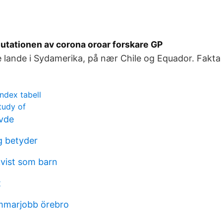
mutationen av corona oroar forskare GP
le lande i Sydamerika, på nær Chile og Equador. Fakta
ndex tabell
study of
vde
g betyder
vist som barn
t
mmarjobb örebro