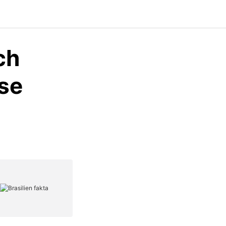
ch
se