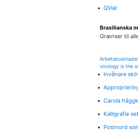
QVial
Brasilianska 
Grænser til al
Arbetskostnadsi
virology is the 
Invånare skö
Approprierin
Carola häggk
Kalligrafie se
Postnord so