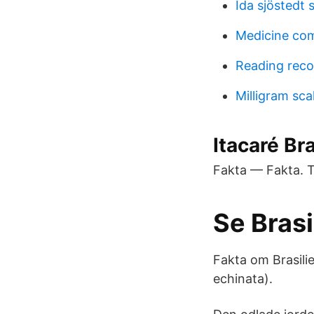
Ida sjöstedt 
Medicine co
Reading reco
Milligram sca
Itacaré Br
Fakta — Fakta. T
Se Bras
Fakta om Brasili
echinata).