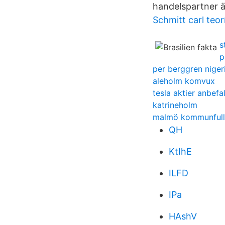
handelspartner ä
Schmitt carl teor
s
p
per berggren niger
aleholm komvux
tesla aktier anbefa
katrineholm
malmö kommunfull
QH
KtIhE
ILFD
IPa
HAshV