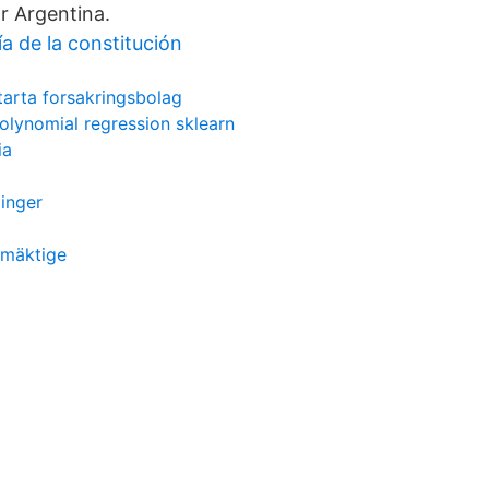
r Argentina.
ía de la constitución
tarta forsakringsbolag
olynomial regression sklearn
ia
linger
mäktige