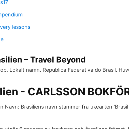
ss17
mpendium
very lessons
le
asilien – Travel Beyond
op. Lokalt namn. Republica Federativa do Brasil. Huv
ilien - CARLSSON BOKFÖ
en Navn: Brasiliens navn stammer fra træarten 'Brasil