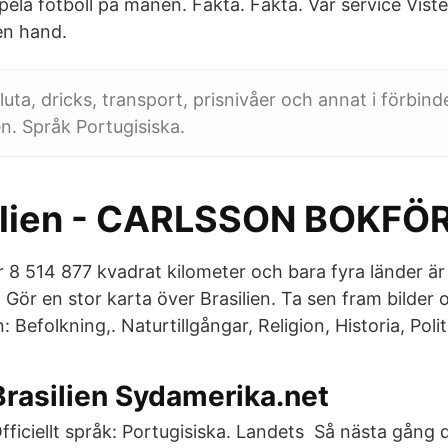
pela fotboll på månen. Fakta. Fakta. Vår service Viste
en hand.
uta, dricks, transport, prisnivåer och annat i förbin
ien. Språk Portugisiska.
ilien - CARLSSON BOKFÖ
är 8 514 877 kvadrat kilometer och bara fyra länder är 
Gör en stor karta över Brasilien. Ta sen fram bilder 
 Befolkning,. Naturtillgångar, Religion, Historia, Poli
rasilien Sydamerika.net
fficiellt språk: Portugisiska. Landets Så nästa gång