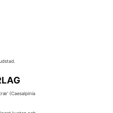
udstad.
RLAG
træ' (Caesalpinia