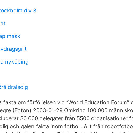
tockholm div 3
nt
eep mask
vdragsgillt
a nyköping
räldraledig
ra fakta om förföljelsen vid “World Education Forum” 
Alegre (Foton) 2003-01-29 Omkring 100 000 människo
kluderar 30 000 delegater från 5500 organisationer fr
lig och galen fakta inom fotboll. Allt från robotfotboll 