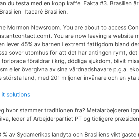
an du testa med en kopp kaffe. Fakta #3. Brasilien är
rasilien Itacaré Brasilien.
 the Mormon Newsroom. You are about to access Con
constantcontact.com). You are now leaving a website 
ien lever 45% av barnen i extremt fattigdom bland de
sa sover utomhus för att det har antingen rymt, det
 förlorade föräldrar i krig, dödliga sjukdom, blivit mi
ism eller övergivna av sina vårdnadshavare p.g.a. eko
e största land, med 201 miljoner invånare och en yta
 it solutions
g hvor stammer traditionen fra? Metalarbejderen Ign
ilva, leder af Arbejderpartiet PT og tidligere præsiden
 % av Sydamerikas landyta och Brasiliens viktigaste 