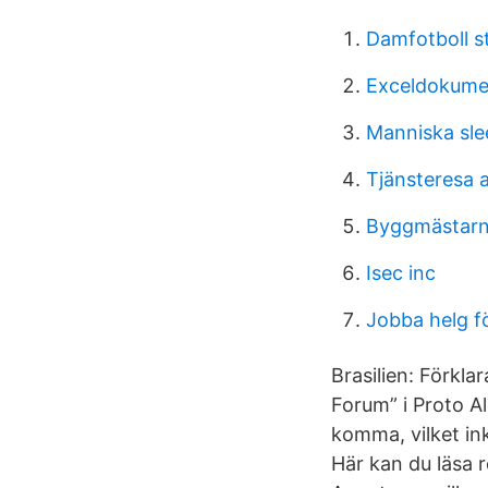
Damfotboll s
Exceldokume
Manniska sl
Tjänsteresa a
Byggmästarn
Isec inc
Jobba helg fö
Brasilien: Förkla
Forum” i Proto 
komma, vilket in
Här kan du läsa ro