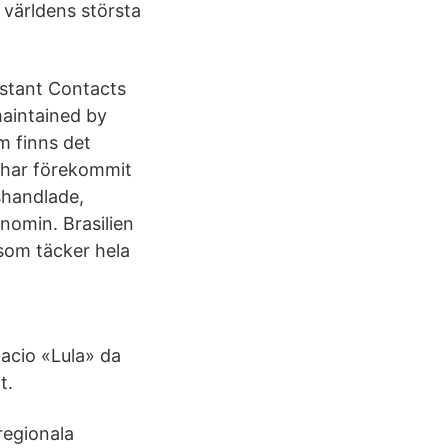
 världens största
stant Contacts
maintained by
m finns det
 har förekommit
sshandlade,
nomin. Brasilien
 som täcker hela
acio «Lula» da
t.
regionala