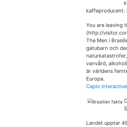
k
kaffeproducent. B
You are leaving
(http://visitor.
The Men i Brasil
gatubarn och des
naturkatastrofer,
vanvård, alkohol
är världens femt
Europa.
Capio interactive
O
S
Landet upptar 48