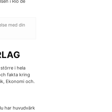
lsen i Rio de
delse med din
RLAG
större i hela
och fakta kring
tik, Ekonomi och.
 du har huvudvärk