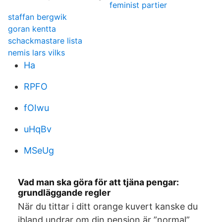
feminist partier
staffan bergwik
goran kentta
schackmastare lista
nemis lars vilks
Ha
RPFO
fOIwu
uHqBv
MSeUg
Vad man ska göra för att tjäna pengar:
grundläggande regler
När du tittar i ditt orange kuvert kanske du
ibland undrar om din pension är ”normal”,