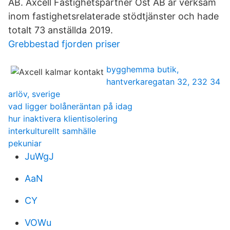
AB. Axcell Fastighetspartner Öst AB är verksam
inom fastighetsrelaterade stödtjänster och hade
totalt 73 anställda 2019.
Grebbestad fjorden priser
bygghemma butik,
hantverkaregatan 32, 232 34
arlöv, sverige
vad ligger bolåneräntan på idag
hur inaktivera klientisolering
interkulturellt samhälle
pekuniar
JuWgJ
AaN
CY
VOWu